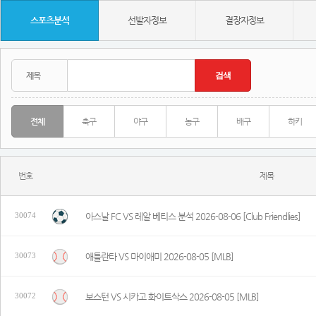
스포츠분석
선발자정보
결장자정보
전체
축구
야구
농구
배구
하키
번호
제목
아스날 FC VS 레알 베티스 분석 2026-08-06 [Club Friendlies]
30074
애틀란타 VS 마이애미 2026-08-05 [MLB]
30073
보스턴 VS 시카고 화이트삭스 2026-08-05 [MLB]
30072