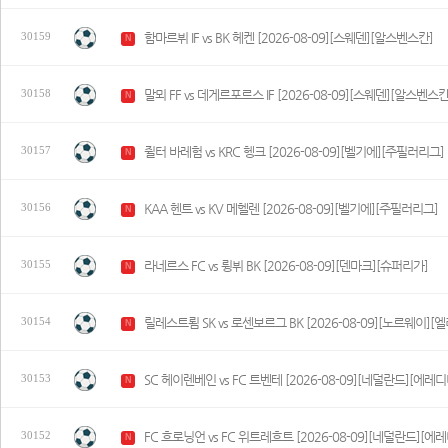
함마르뷔 IF vs BK 헤켄 [2026-08-09][스웨덴][알스벤스칸]
30159
N
말뫼 FF vs 데게르포르스 IF [2026-08-09][스웨덴][알스벤스칸
30158
N
쥘터 바레험 vs KRC 헹크 [2026-08-09][벨기에][주필러리그]
30157
N
KAA 헨트 vs KV 메헬렌 [2026-08-09][벨기에][주필러리그]
30156
N
라네르스 FC vs 륑뷔 BK [2026-08-09][덴마크][슈퍼리가]
30155
N
릴레스트룀 SK vs 로센보르그 BK [2026-08-09][노르웨이]
30154
N
SC 헤이렌베인 vs FC 트벤테 [2026-08-09][네덜란드][에레
30153
N
FC 흐로닝언 vs FC 위트레흐트 [2026-08-09][네덜란드][에
30152
N