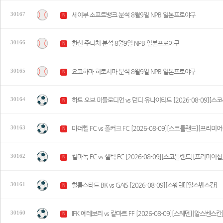
세이부 소프트뱅크 분석 8월9일 NPB 일본프로야구
30167
N
한신 주니치 분석 8월9일 NPB 일본프로야구
30166
N
요코하마 히로시마 분석 8월9일 NPB 일본프로야구
30165
N
하트 오브 미들로디언 vs 던디 유나이티드 [2026-08-09][
30164
N
마더웰 FC vs 폴커크 FC [2026-08-09][스코틀랜드][프리미어
30163
N
킬마녹 FC vs 셀틱 FC [2026-08-09][스코틀랜드][프리미어십
30162
N
할름스타드 BK vs GAIS [2026-08-09][스웨덴][알스벤스칸]
30161
N
IFK 예테보리 vs 칼마르 FF [2026-08-09][스웨덴][알스벤스칸
30160
N