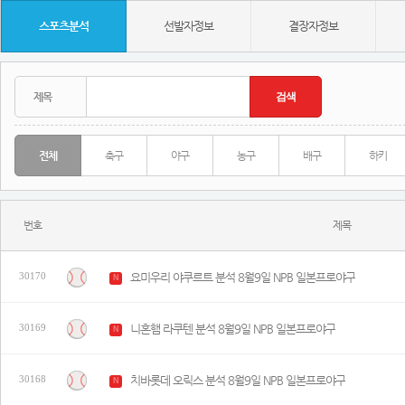
스포츠분석
선발자정보
결장자정보
전체
축구
야구
농구
배구
하키
번호
제목
요미우리 야쿠르트 분석 8월9일 NPB 일본프로야구
30170
N
니혼햄 라쿠텐 분석 8월9일 NPB 일본프로야구
30169
N
치바롯데 오릭스 분석 8월9일 NPB 일본프로야구
30168
N