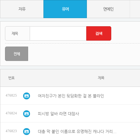
자유
유머
연예인
전체
번호
제목
여자친구가 본인 뒷담화한 걸 본 블라인
476825
피시방 알바 라면 대참사
476824
대충 막 붙인 이름으로 유명해진 캐나다 거리...
476823