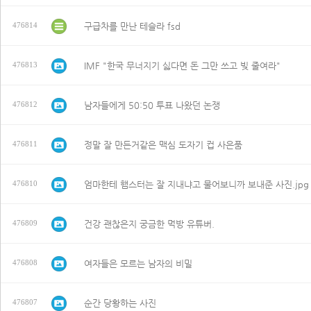
구급차를 만난 테슬라 fsd
476814
IMF "한국 무너지기 싫다면 돈 그만 쓰고 빚 줄여라"
476813
남자들에게 50:50 투표 나왔던 논쟁
476812
정말 잘 만든거같은 맥심 도자기 컵 사은품
476811
엄마한테 햄스터는 잘 지내냐고 물어보니까 보내준 사진.jpg
476810
건강 괜찮은지 궁금한 먹방 유튜버.
476809
여자들은 모르는 남자의 비밀
476808
순간 당황하는 사진
476807