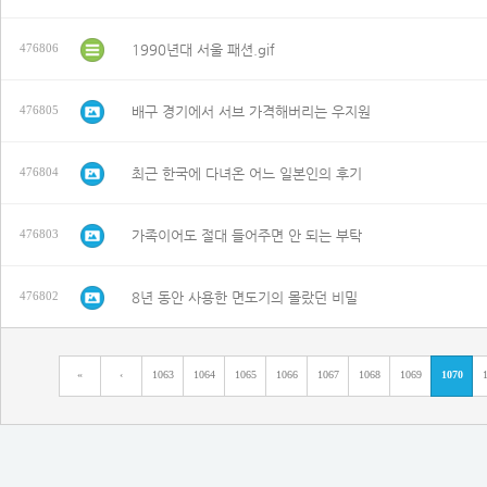
1990년대 서울 패션.gif
476806
배구 경기에서 서브 가격해버리는 우지원
476805
최근 한국에 다녀온 어느 일본인의 후기
476804
가족이어도 절대 들어주면 안 되는 부탁
476803
8년 동안 사용한 면도기의 몰랐던 비밀
476802
«
‹
1063
1064
1065
1066
1067
1068
1069
1070