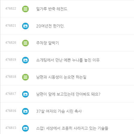
밀가루 반죽 레전드
476822
20여년전 한가인.
476821
주차장 알박기
476820
소개팅에서 만난 예쁜 누나를 놓친 이유
476819
남편과 시동생이 눈오면 하는일
476818
남편이 앞에 보고있는데 안아봐도 돼요?
476817
37살 여자의 가슴 시린 축사
476816
스압) 세상에서 조용히 사라지고 있는 기술들
476815