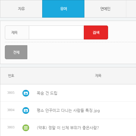
자유
유머
연예인
전체
번호
제목
목숨 건 드립
3805
평소 안꾸미고 다니는 사람들 특징.jpg
3804
(약후) 정말 이 신체 부위가 좋은사람?
3803