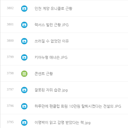
인천 계양 유니클로 근황
3802
렉서스 빌런 근황.JPG
3801
쓰러질 수 없었던 이유
3800
키아누형 매너손.JPG
3799
콘센트 근황
3798
잘못된 자위 습관.jpg
3797
하루만에 팬클럽 회원 10만원 탈퇴시켰다는 전설의 JPG
3796
이명박이 읽고 감명 받았다는 책.jpg
3795