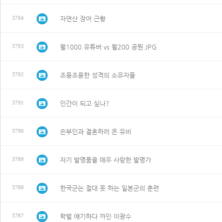
자연산 장어 근황
3794
월1000 유튜버 vs 월200 공뭔.JPG
3793
조용조용한 성격의 소유자들
3792
인간이 되고 싶나?
3791
손부인과 결혼하러 온 유비
3790
자기 발명품을 매우 사랑한 발명가
3789
한국군는 절대 못 하는 일본군의 훈련
3788
학벌 얘기하다 까인 이광수
3787