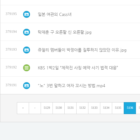
일본 여관의 Cass녀
379195
탁재훈 구 오른팔 신 오른팔.jpg
379194
쥬얼리 멤버들이 박정아를 질투하지 않았던 이유.jpg
379193
KBS 1박2일 “제작진 사칭 예약 사기 법적 대응”
379192
"노" 3번 말하고 여자 꼬시는 방법.mp4
379191
«
‹
5129
5130
5131
5132
5133
5134
5135
5136