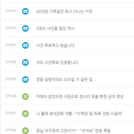
40년된 가족같은 회사 다니는 이유
379203
3장의 사진을 합친 착시
379202
사전 투표하고 왔습니다.
379201
저도 사전투표 인증합니다
379200
정말 금방이라도 쓰러질 거 같은 집...
379199
카메라 없었으면 식판으로 정수리 맞을 뻔한 군대 영상.
379198
나 몰래 휴대전화 개통…“수백만 원 독촉 전화 시달려”
379197
잠실 야구장에 고양이가?…“귀여워” 반응 폭발
379196