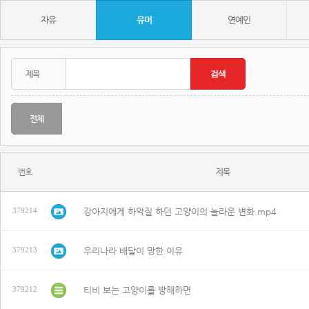
자유
유머
연예인
전체
번호
제목
강아지에게 하악질 하던 고양이의 놀라운 변화.mp4
379214
우리나라 배달이 망한 이유
379213
티비 보는 고양이를 방해하면
379212