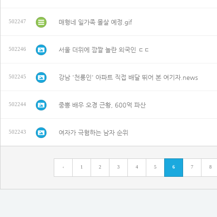
매형네 일가족 몰살 예정.gif
502247
서울 더위에 깜짤 놀란 외국인 ㄷㄷ
502246
강남 '천룡인' 아파트 직접 배달 뛰어 본 여기자.news
502245
중뽕 배우 오경 근황, 600억 파산
502244
여자가 극혐하는 남자 순위
502243
‹
1
2
3
4
5
6
7
8