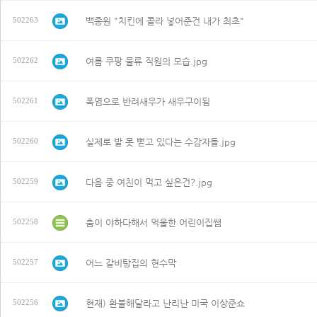
백종원 "치킨에 콜라 넣어준건 내가 최초"
502263
여름 쿠팡 물류 직원의 모습.jpg
502262
폭염으로 반려새우가 새우구이됨
502261
실제로 발 못 뻗고 있다는 수감자들.jpg
502260
다음 중 여친이 먹고 싶은건?.jpg
502259
춤이 야하다해서 억울한 어린이집쌤
502258
어느 갈비탕집의 현수막
502257
현재) 환불해달라고 난리난 미국 이상준쇼
502256