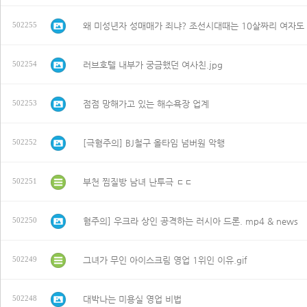
502255
러브호텔 내부가 궁금했던 여사친.jpg
502254
점점 망해가고 있는 해수욕장 업계
502253
[극혐주의] BJ철구 올타임 넘버원 악행
502252
부천 찜질방 남녀 난투극 ㄷㄷ
502251
혐주의] 우크라 상인 공격하는 러시아 드론. mp4 & news
502250
그녀가 무인 아이스크림 영업 1위인 이유.gif
502249
대박나는 미용실 영업 비법
502248