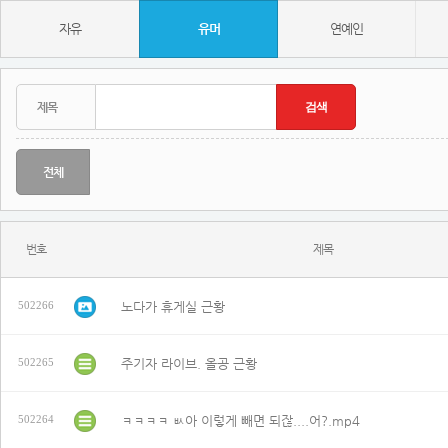
자유
유머
연예인
전체
번호
제목
노다가 휴게실 근황
502266
주기자 라이브. 올공 근황
502265
ㅋㅋㅋㅋ ㅄ아 이렇게 빼면 되잖....어?.mp4
502264