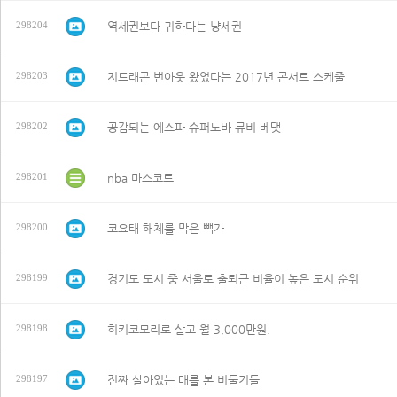
역세권보다 귀하다는 냥세권
298204
지드래곤 번아웃 왔었다는 2017년 콘서트 스케줄
298203
공감되는 에스파 슈퍼노바 뮤비 베댓
298202
nba 마스코트
298201
코요태 해체를 막은 빽가
298200
경기도 도시 중 서울로 출퇴근 비율이 높은 도시 순위
298199
히키코모리로 살고 월 3,000만원.
298198
진짜 살아있는 매를 본 비둘기들
298197