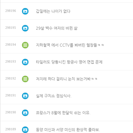
갑질에는 나이가 없다
298196
29살 백수 여자의 바뀐 삶
298195
지하철역 에서 CCTV를 봐버린 헬창들ㅋㅋ
298194
타일러도 당황시킨 항공사 영어 면접 문제
298193
저지레 하다 걸리니 눈치 보는거봐ㅋㅋ
298192
실제 구치소 점심식사.
298191
프랑스가 8월에 한달씩 쉬는 이유.
298190
동양 미신과 서양 미신의 환상적 콜라보.
298189