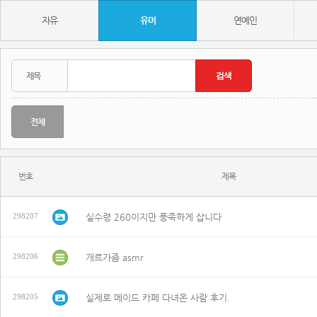
자유
유머
연예인
전체
번호
제목
실수령 260이지만 풍족하게 삽니다
298207
개르가즘 asmr
298206
실제로 메이드 카페 다녀온 사람 후기.
298205