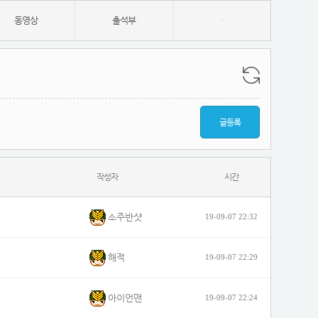
동영상
출석부
-
글등록
작성자
시간
소주반샷
19-09-07 22:32
해적
19-09-07 22:29
아이언맨
19-09-07 22:24