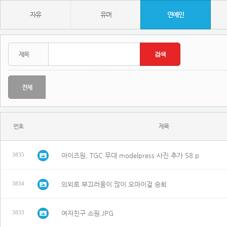
자유
유머
연예인
전체
번호
제목
아이즈원, TGC 무대 modelpress 사진 추가 58 p
3835
의외로 부끄러움이 많이 오마이걸 승희
3834
여자친구 소원.JPG
3833