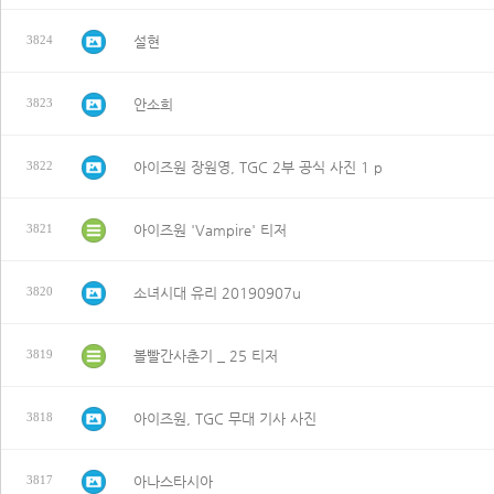
설현
3824
안소희
3823
아이즈원 장원영, TGC 2부 공식 사진 1 p
3822
아이즈원 'Vampire' 티저
3821
소녀시대 유리 20190907u
3820
볼빨간사춘기 _ 25 티저
3819
아이즈원, TGC 무대 기사 사진
3818
아나스타시아
3817