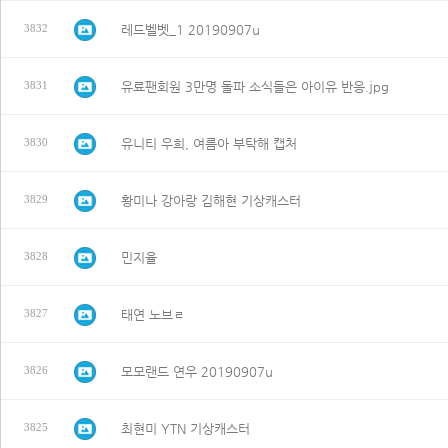
레드벨벳_1 20190907u
3832
유료팬회원 3만명 돌파 소식들은 아이유 반응.jpg
3831
유니티 우희, 여름아 부탁해 캡처
3830
황미나 강아랑 김해현 기상캐스터
3829
민지율
3828
태연 노브ㄹ
3827
모모랜드 연우 20190907u
3826
최현미 YTN 기상캐스터
3825