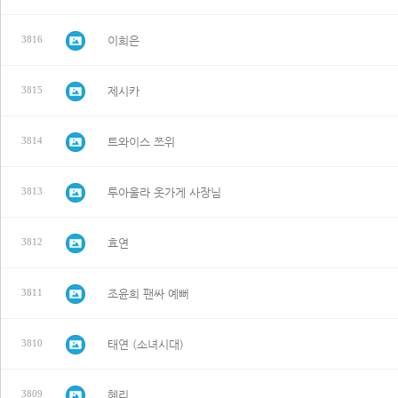
이희은
3816
제시카
3815
트와이스 쯔위
3814
투아울라 옷가게 사장님
3813
효연
3812
조윤희 팬싸 예뻐
3811
태연 (소녀시대)
3810
혜리
3809