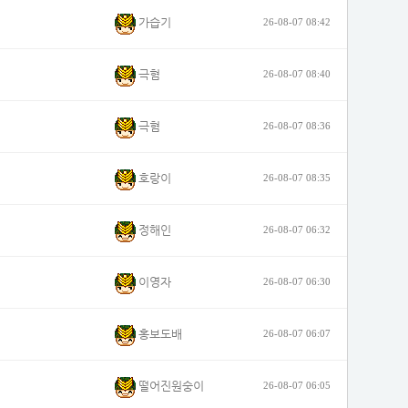
가습기
26-08-07 08:42
극혐
26-08-07 08:40
극혐
26-08-07 08:36
호랑이
26-08-07 08:35
정해인
26-08-07 06:32
이영자
26-08-07 06:30
홍보도배
26-08-07 06:07
떨어진원숭이
26-08-07 06:05