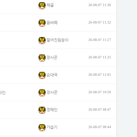
해골
26-08-07 11:36
음바페
26-08-07 11:32
떨어진원숭이
26-08-07 11:27
장사꾼
26-08-07 11:25
순대국
26-08-07 11:01
장사꾼
라인
26-08-07 10:50
정해인
26-08-07 08:47
가습기
26-08-07 08:44