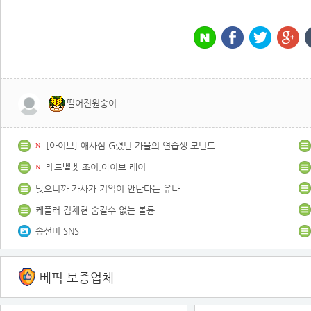
떨어진원숭이
[아이브] 애사심 G렸던 가을의 연습생 모먼트
N
레드벨벳 조이,아이브 레이
N
맞으니까 가사가 기억이 안난다는 유나
케플러 김채현 숨길수 없는 볼륨
송선미 SNS
베픽 보증업체