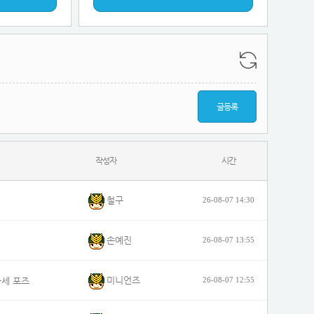
글등록
작성자
시간
철구
26-08-07 14:30
손예진
26-08-07 13:55
미니언즈
자세 포즈
26-08-07 12:55