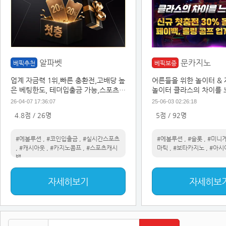
알파벳
문카지노
베픽추천
베픽보증
업계 자금력 1위,빠른 충환전,고배당 높
어른들을 위한 놀이터 &
은 베팅한도, 테더입출금 가능,스포츠
놀이터 클라스의 차이를
실시간 베팅 캐시아웃가능
26-04-07 17:36:07
25-06-03 02:26:18
4.8점 / 26명
5점 / 92명
#에볼루션
,
#코인입출금
,
#실시간스포츠
#에볼루션
,
#슬롯
,
#미니
,
#캐시아웃
,
#카지노콤프
,
#스포츠캐시
마틱
,
#보타카지노
,
#아시
백
자세히보기
자세히보