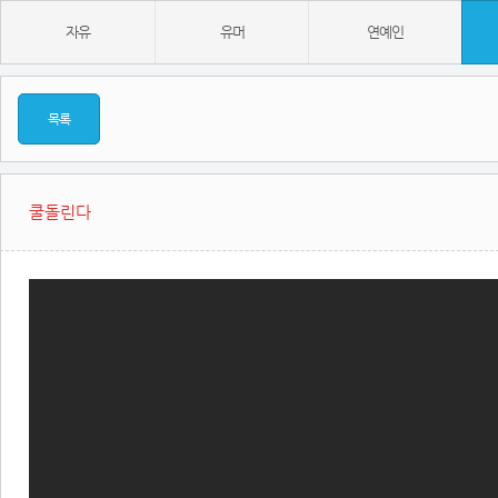
자유
유머
연예인
목록
쿨돌린다