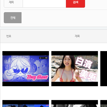
전체
번호
제목
자오 EP 「Tiny Giant」 | 젠레스 존 제로
【#白濱美兎】変わらぬあどけなさから、こぼれおちる色気。――デジタル写真集『あの日の約束、大人の答え。』好評発売中！ Miu Shirahama
N
N
픽샤워
곰비서