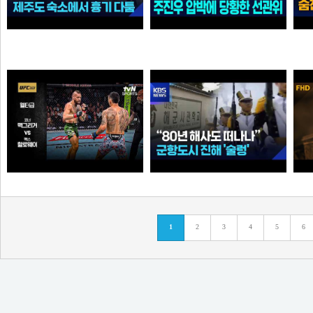
불법 체류하던 중국인들...제주도 숙소에서 흉기 다툼
"선관위 서버는 건드리면 안돼?" 주진우 압박에 '당황'한 선관위 사무총장142142421
아이언맨
가습기
[UFC] 코너 맥그리거 vs 맥스 할로웨이
“80년 해사도 진해 떠나나”…술렁이는 군항도시 /
1
2
3
4
5
6
순대국
순대국