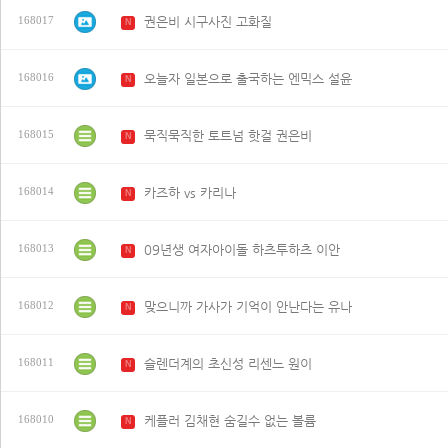
권은비 시구사진 고화질
168017
N
오늘자 일본으로 출국하는 엔믹스 설윤
168016
N
묵직묵직한 토트넘 핫걸 권은비
168015
N
카즈하 vs 카리나
168014
N
09년생 여자아이돌 하츠투하츠 이안
168013
N
맞으니까 가사가 기억이 안난다는 유나
168012
N
슬렌더계의 초신성 리센느 원이
168011
N
케플러 김채현 숨길수 없는 볼륨
168010
N