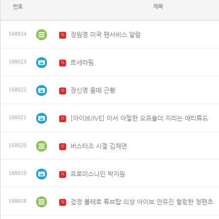
번호
제목
장원영 미국 팬서비스 알람
168024
N
르세라핌
168023
N
장신영 몸매 근황
168022
N
[아이브/IVE] 이서 아찔한 오프숄더 지리는 애티튜드
168021
N
버스터즈 시절 김채연
168020
N
프로미스나인 박지원
168019
N
검정 볼레로 튜브탑 의상 아이브 안유진 헐렁한 청팬츠
168018
N