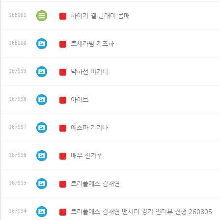
하이키 옐 글래머 몸매
168001
N
르세라핌 카즈하
168000
N
박하선 비키니
167999
N
아이브
167998
N
에스파 카리나
167997
N
배우 진기주
167996
N
트리플에스 김채연
167995
N
트리플에스 김채연 맨시티 경기 인터뷰 진행 260805
167994
N