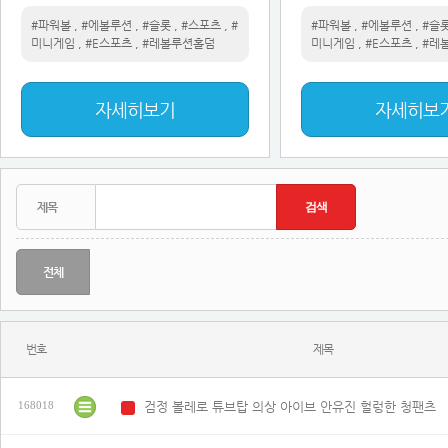
#파워볼
,
#에볼루션
,
#슬롯
,
#스포츠
,
#
#파워볼
,
#에볼루션
,
#슬
미니게임
,
#E스포츠
,
#레볼루션홀덤
미니게임
,
#E스포츠
,
#레
자세히보기
자세히보
전체
번호
제목
검정 볼레로 튜브탑 의상 아이브 안유진 헐렁한 청팬츠
168018
N