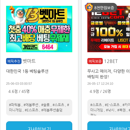
8천만원보증
벳마트
12BET
베픽추천
베픽보증
대한민국 1등 베팅솔루션
무사고 메이저, 다양한 
배팅의 완성!
25-06-03 03:00:57
26-05-17 12:24:10
4.6점 / 45명
4.9점 / 26명
#파워볼
,
#에볼루션
,
#슬롯
,
#스포츠
,
#
#스포츠
,
#E-스포츠
,
#카
미니게임
,
#E스포츠
,
#레볼루션홀덤
미니게임
,
#낚시
,
#복권
,
케노
자세히보기
자세히보