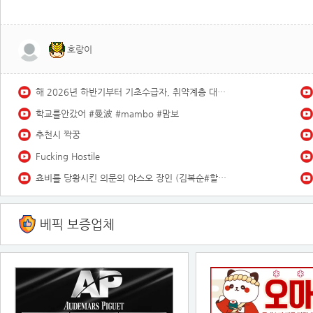
호랑이
해 2026년 하반기부터 기초수급자, 취약계층 대상 바뀌는 8가지!
학교를안갔어 #曼波 #mambo #맘보
추천시 짝꿍
Fucking Hostile
쵸비를 당황시킨 의문의 야스오 장인 (김복순#할머니)
베픽 보증업체