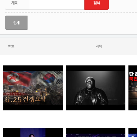
전체
번호
제목
한 편으로 알아보는 6.25전쟁
KITSCHKRIEG - du bist gut genug without SHIRIN DAVID
N
N
N
질주머신
소주반샷