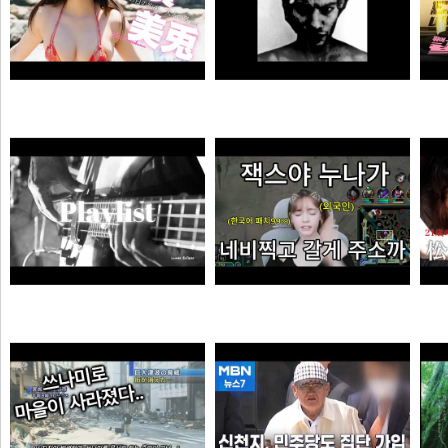
MONSTA - Holdin' On (Skrillex & Nero Remix)
젠
【#白濱美兎】変わらぬあどけなさから、こぼれおちる色気。――デジタル写真集『あの日の約束、大人の答え。』好評発売中！ Miu Shirahama
극혐
곰비서
듣게
엘프녀가 롤하다 극대노하게된 이유
순대국
오타쿠