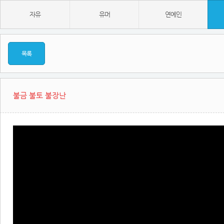
자유
유머
연예인
목록
불금 불토 불장난