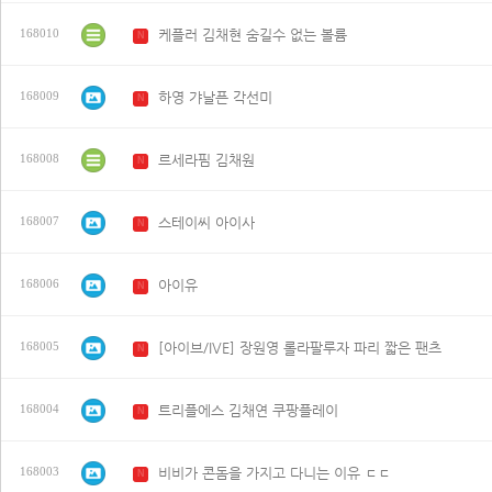
케플러 김채현 숨길수 없는 볼륨
168010
N
하영 갸날픈 각선미
168009
N
르세라핌 김채원
168008
N
스테이씨 아이사
168007
N
아이유
168006
N
[아이브/IVE] 장원영 롤라팔루자 파리 짧은 팬츠
168005
N
트리플에스 김채연 쿠팡플레이
168004
N
비비가 콘돔을 가지고 다니는 이유 ㄷㄷ
168003
N