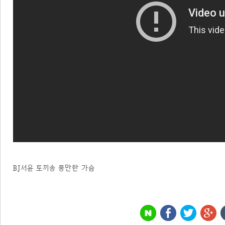
BJ서윤 토끼송 풍만한 가슴