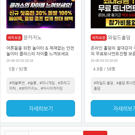
문카지노
와일드홀덤
베픽보증
베픽보증
어른들을 위한 놀이터 & 제재없는 안전
온라인 홀덤의 절대강자 
놀이터 클라스의 차이를 느껴보세요
의 무료토너먼트진행 보증
이트
25-06-03 02:26:18
25-06-03 03:20:50
5점 / 92명
4.8점 / 58명
#에볼루션
,
#슬롯
,
#미니게임
,
#프라그
#와일드 홀덤
,
#홀덤 토너
마틱
,
#보타카지노
,
#아시아게이밍
홀덤
자세히보기
자세히보