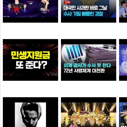
39:38 유나라 레전드
[단독] ‘장윤기’ 논란인데…‘경찰관 뺑소니’ 수사 빼돌린 경찰
We
물음표
크롬
와.. 추석 전 민생지원금 또 준다?
이제 검사가 직접 수사 못 한다…72년 사법체계 대전환421421
이영자
가습기