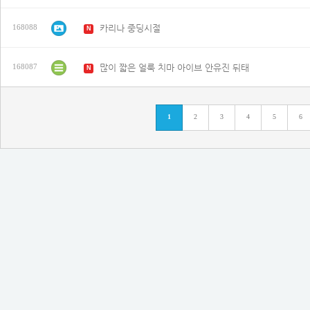
카리나 중딩시절
168088
N
많이 짧은 얼룩 치마 아이브 안유진 뒤태
168087
N
1
2
3
4
5
6