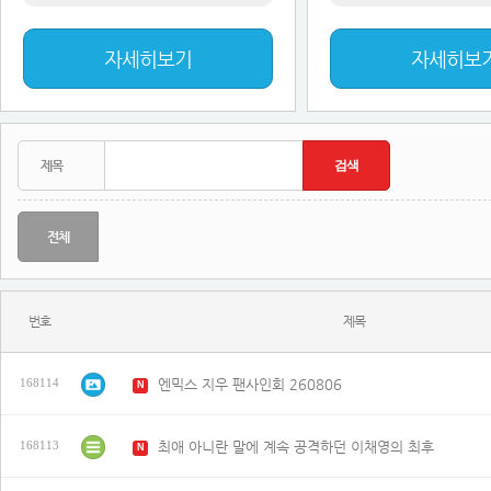
자세히보기
자세히보
전체
번호
제목
엔믹스 지우 팬사인회 260806
168114
N
최애 아니란 말에 계속 공격하던 이채영의 최후
168113
N