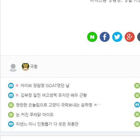
아이즈원 장원영, 생일 기념
극혐
아이브 장원영 GOAT였던 날
N
김부장 일찐 여고생역 유지안 배우 근황
N
현란한 손놀림으로 고양이 극락보내는 송하영 ㅋㅋ (프로미스나인)
눈 커진 푸라닭 아이유
리센느 미니 인형뽑기 다 모은 최홍만