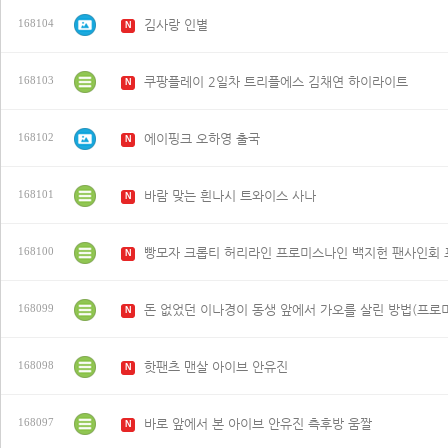
김사랑 인별
168104
N
쿠팡플레이 2일차 트리플에스 김채연 하이라이트
168103
N
에이핑크 오하영 출국
168102
N
바람 맞는 흰나시 트와이스 사나
168101
N
빵모자 크롭티 허리라인 프로미스나인 백지헌 팬사인회
168100
N
돈 없었던 이나경이 동생 앞에서 가오를 살린 방법(프로
168099
N
핫팬츠 맨살 아이브 안유진
168098
N
바로 앞에서 본 아이브 안유진 측후방 움짤
168097
N