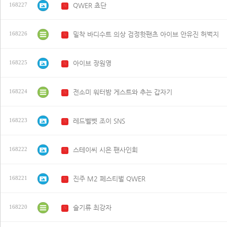
QWER 쵸단
168227
N
밀착 바디수트 의상 검정핫팬츠 아이브 안유진 허벅지
168226
N
아이브 장원영
168225
N
전소미 워터밤 게스트와 추는 갑자기
168224
N
레드벨벳 조이 SNS
168223
N
스테이씨 시은 팬사인회
168222
N
진주 M2 페스티벌 QWER
168221
N
슬기류 최강자
168220
N