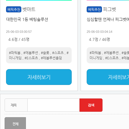
벳마트
피그벳
베픽추천
베픽추천
대한민국 1등 베팅솔루션
심심할땐 언제나 피그벳에
25-06-03 03:00:57
25-06-03 03:04:14
4.6점 / 45명
4.7점 / 46명
#파워볼
,
#에볼루션
,
#슬롯
,
#스포츠
,
#
#파워볼
,
#에볼루션
,
#슬
미니게임
,
#E스포츠
,
#레볼루션홀덤
미니게임
,
#E스포츠
,
#레
자세히보기
자세히보
전체