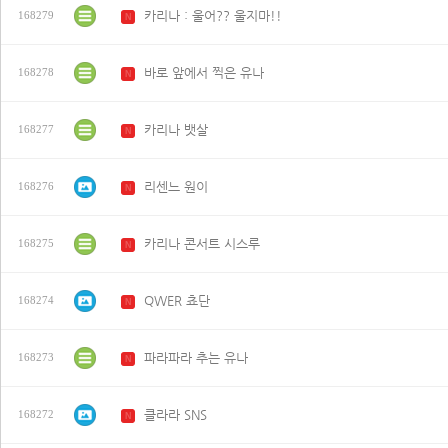
카리나 : 울어?? 울지마!!
168279
N
바로 앞에서 찍은 유나
168278
N
카리나 뱃살
168277
N
리센느 원이
168276
N
카리나 콘서트 시스루
168275
N
QWER 쵸단
168274
N
파라파라 추는 유나
168273
N
클라라 SNS
168272
N