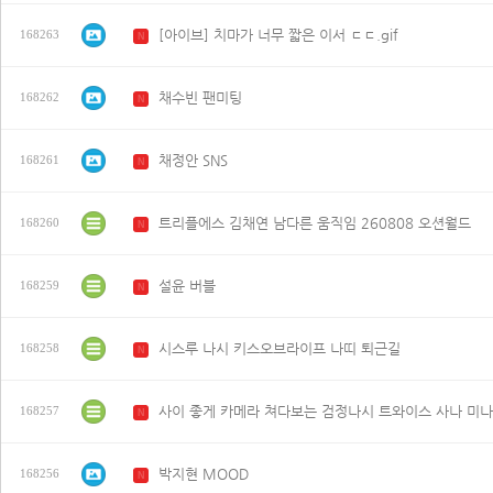
[아이브] 치마가 너무 짧은 이서 ㄷㄷ.gif
168263
N
채수빈 팬미팅
168262
N
채정안 SNS
168261
N
트리플에스 김채연 남다른 움직임 260808 오션월드
168260
N
설윤 버블
168259
N
시스루 나시 키스오브라이프 나띠 퇴근길
168258
N
사이 좋게 카메라 쳐다보는 검정나시 트와이스 사나 미나
168257
N
박지현 MOOD
168256
N