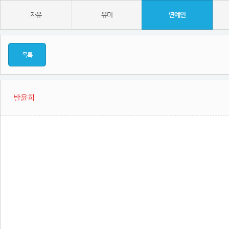
자유
유머
연예인
목록
반윤희