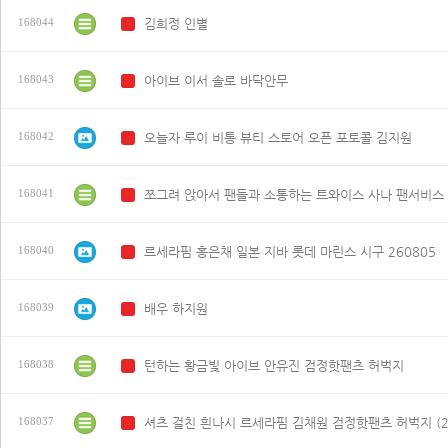
김희정 인별
168044
N
아이브 이서 솔로 바닥안무
168043
N
오늘자 루이 비통 뷰티 스토어 오픈 포토콜 김지원
168042
N
쪼그려 앉아서 팬들과 소통하는 트와이스 사나 팬서비스
168041
N
르세라핌 홍은채 일본 지바 롯데 마린스 시구 260805
168040
N
배우 하지원
168039
N
턴하는 황금빛 아이브 안유진 검정핫팬츠 허벅지
168038
N
셔츠 걸친 흰나시 르세라핌 김채원 검정핫팬츠 허벅지 (2
168037
N