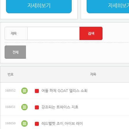
자세히보기
자세히보
전체
번호
제목
여돌 하체 GOAT 앨리스 소희
168052
N
강조되는 트와이스 지효
168051
N
레드벨벳 조이,아이브 레이
168050
N