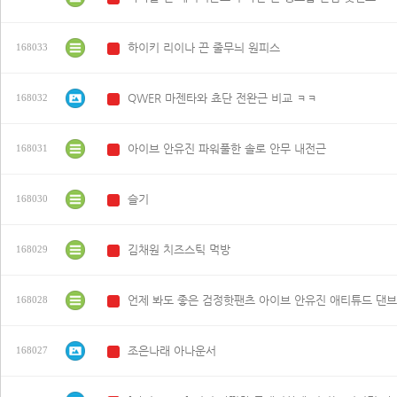
하이키 리이나 끈 줄무늬 원피스
168033
N
QWER 마젠타와 쵸단 전완근 비교 ㅋㅋ
168032
N
아이브 안유진 파워풀한 솔로 안무 내전근
168031
N
슬기
168030
N
김채원 치즈스틱 먹방
168029
N
언제 봐도 좋은 검정핫팬츠 아이브 안유진 애티튜드 댄브
168028
N
조은나래 아나운서
168027
N