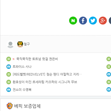
철구
묵직묵직한 토트넘 핫걸 권은비
N
트와이스 사나
[레드벨벳/REDVELVET] 청순 웬디 아찔하고 지리는 볼륨감 모음집
환호성이 터진 르세라핌 카즈하의 시그니처 무브
전소미 수영복
베픽 보증업체