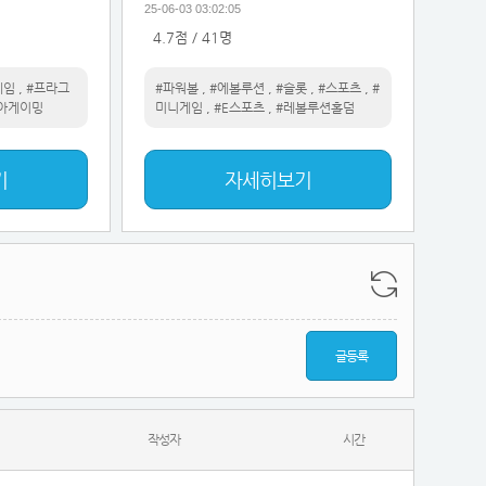
25-06-03 03:02:05
4.7점 / 41명
게임
,
#프라그
#파워볼
,
#에볼루션
,
#슬롯
,
#스포츠
,
#
아게이밍
미니게임
,
#E스포츠
,
#레볼루션홀덤
기
자세히보기
글등록
작성자
시간