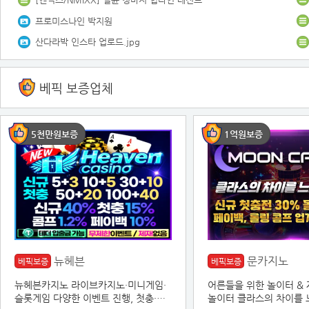
프로미스나인 박지원
산다라박 인스타 업로드.jpg
베픽 보증업체
5천만원보증
1억원보증
뉴헤븐
문카지노
베픽보증
베픽보증
뉴헤븐카지노 라이브카지노·미니게임·
어른들을 위한 놀이터 &
슬롯게임 다양한 이벤트 진행, 첫충·재
놀이터 클라스의 차이를