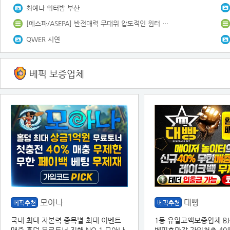
최예나 워터밤 부산
[에스파/ASEPA] 반전매력 무대위 압도적인 윈터 02
QWER 시연
베픽 보증업체
모아나
대빵
베픽추천
베픽추천
국내 최대 자본력 종목별 최대 이벤트
1등 유일고액보증업체 B