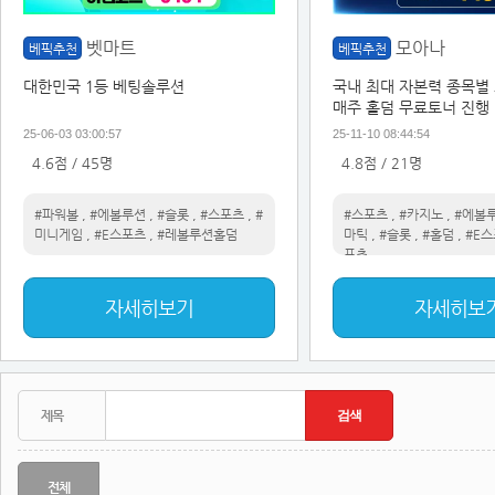
벳마트
모아나
베픽추천
베픽추천
대한민국 1등 베팅솔루션
국내 최대 자본력 종목별
매주 홀덤 무료토너 진행 
25-06-03 03:00:57
25-11-10 08:44:54
4.6점 / 45명
4.8점 / 21명
#파워볼
,
#에볼루션
,
#슬롯
,
#스포츠
,
#
#스포츠
,
#카지노
,
#에볼
미니게임
,
#E스포츠
,
#레볼루션홀덤
마틱
,
#슬롯
,
#홀덤
,
#E
포츠
자세히보기
자세히보
전체