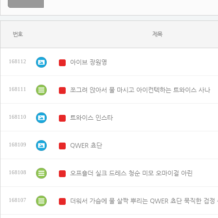
번호
제목
아이브 장원영
168112
N
쪼그려 앉아서 물 마시고 아이컨텍하는 트와이스 사나
168111
N
트와이스 인스타
168110
N
QWER 쵸단
168109
N
오프숄더 실크 드레스 청순 미모 오마이걸 아린
168108
N
168107
N