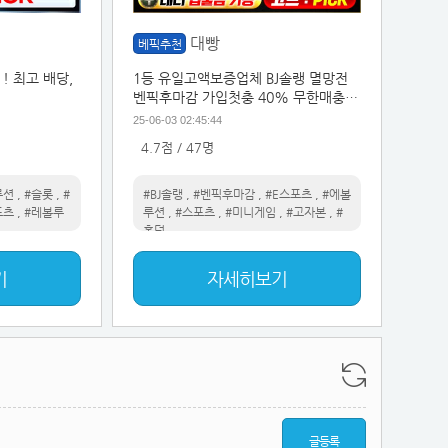
대빵
베픽추천
! 최고 배당,
1등 유일고액보증업체 BJ솔랭 멸망전
벤픽후마감 가입첫충 40% 무한매충이
벤트
25-06-03 02:45:44
4.7점 / 47명
루션
,
#슬롯
,
#
#BJ솔랭
,
#벤픽후마감
,
#E스포츠
,
#에볼
포츠
,
#레볼루
루션
,
#스포츠
,
#미니게임
,
#고자본
,
#
홀덤
기
자세히보기
글등록