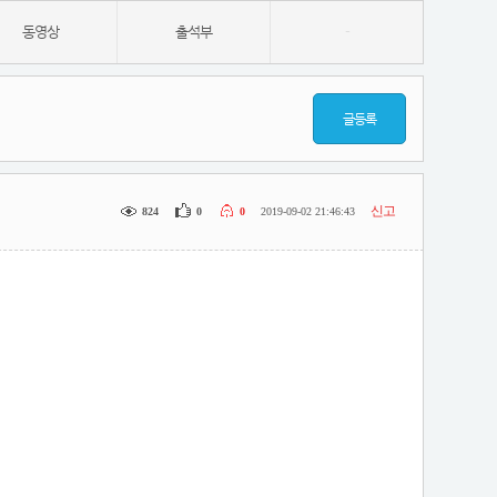
동영상
출석부
-
글등록
신고
824
0
0
2019-09-02 21:46:43