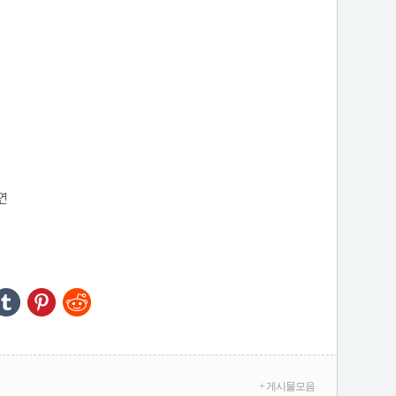
연
+ 게시물모음