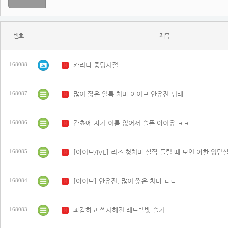
번호
제목
카리나 중딩시절
168088
N
많이 짧은 얼룩 치마 아이브 안유진 뒤태
168087
N
칸쵸에 자기 이름 없어서 슬픈 아이유 ㅋㅋ
168086
N
[아이브/IVE] 리즈 청치마 살짝 들릴 때 보인 야한 엉밑
168085
N
[아이브] 안유진, 많이 짧은 치마 ㄷㄷ
168084
N
과감하고 섹시해진 레드벨벳 슬기
168083
N