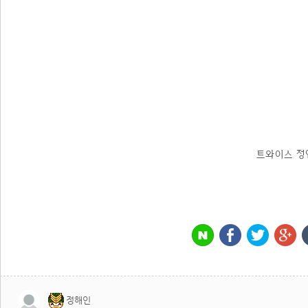
트와이스 정
정해인