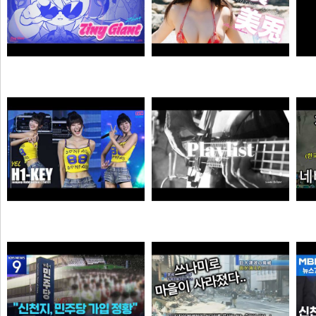
자오 EP 「Tiny Giant」 | 젠레스 존 제로
【#白濱美兎】変わらぬあどけなさから、こぼれおちる色気。――デジタル写真集『あの日の約束、大人の答え。』好評発売中！ Miu Shirahama
픽샤워
곰비서
하이키 옐 직캠 #YEL #H1KEY @260731 정읍물빛축제 ♬ 여름이었다 (Summer Was You)
듣게
픽도리
순대국