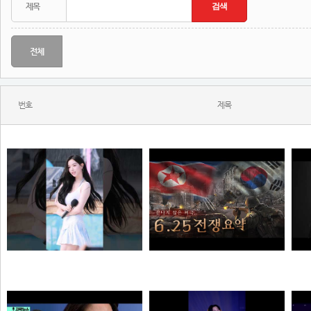
전체
번호
제목
와...ㅈㄴ좋다
한 편으로 알아보는 6.25전쟁
N
N
N
해골
질주머신