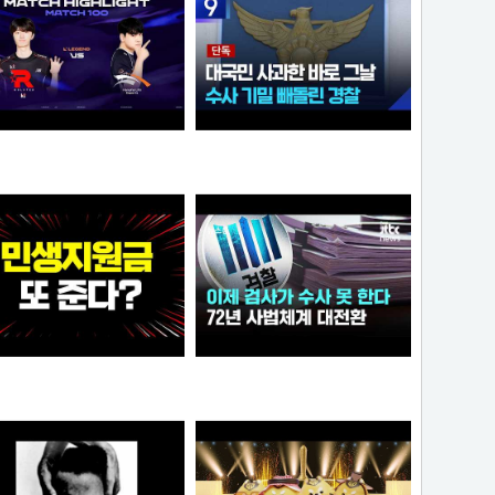
9:38 유나라 레전드
[단독] ‘장윤기’ 논란인데…‘경찰관 뺑소니’ 수사 빼돌린 경찰
물음표
크롬
와.. 추석 전 민생지원금 또 준다?
이제 검사가 직접 수사 못 한다…72년 사법체계 대전환421421
이영자
가습기