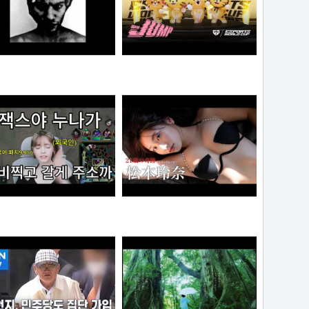
MONSTA - Holdin' On (Skrillex & Nero Remix)
젠랑이
극혐
물음표
엘프녀가 롤하다 극대노하게된 이유
【#松本玲奈】話題のショートドラマ出演女優が待望の水着グラビアに挑戦！――デジタル写真集『21歳の奇跡』好評発売中！ Reina Matsumoto
오타쿠
타짜신정환