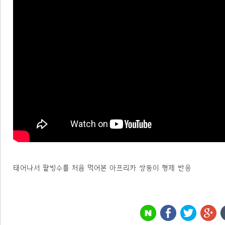
태어나서 팥빙수를 처음 먹어본 아프리카 쌍둥이 형제 반응