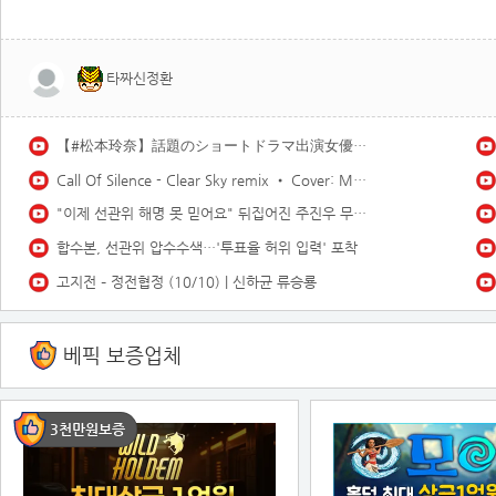
타짜신정환
【#松本玲奈】話題のショートドラマ出演女優が待望の水着グラビアに挑戦！――デジタル写真集『21歳の奇跡』好評発売中！ Reina Matsumoto
Call Of Silence - Clear Sky remix • Cover: Mirai | Atack on titan ost | Cover - Vtuber
"이제 선관위 해명 못 믿어요" 뒤집어진 주진우 무슨 일이길래
합수본, 선관위 압수수색…'투표율 허위 입력' 포착
고지전 – 정전협정 (10/10) | 신하균 류승룡
베픽 보증업체
3천만원보증