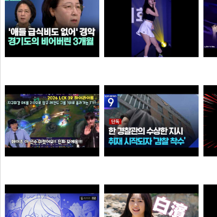
살다살다 미애가 불쌍해 보이는 날도 있구나 ㅋㅋㅋㅋ
추천시 여자친구
3
N
N
손예진
이영자
Welcome, GEN G Peyz
[단독] “안 데려와도 임의동행에 ‘죄명 바꾸기’”…경찰서 조직적 개입?
소주반샷
크롬