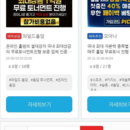
와일드홀덤
모아나
베픽보증
베픽추천
온라인 홀덤의 절대강자 국내 최대상금
국내 최대 자본력 종목별
의 무료토너먼트진행 보증 업체 인증 사
매주 홀덤 무료토너 진행 
이트
25-06-03 03:20:50
25-11-10 08:44:54
4.8점 / 58명
4.8점 / 21명
#와일드 홀덤
,
#홀덤 토너먼트
,
#온라인
#스포츠
,
#카지노
,
#에볼
홀덤
마틱
,
#슬롯
,
#홀덤
,
#E
포츠
자세히보기
자세히보