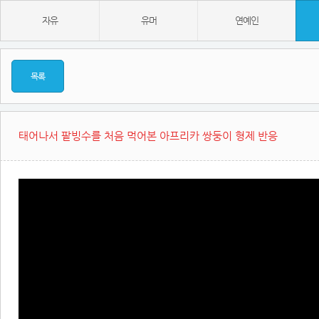
자유
유머
연예인
목록
태어나서 팥빙수를 처음 먹어본 아프리카 쌍둥이 형제 반응