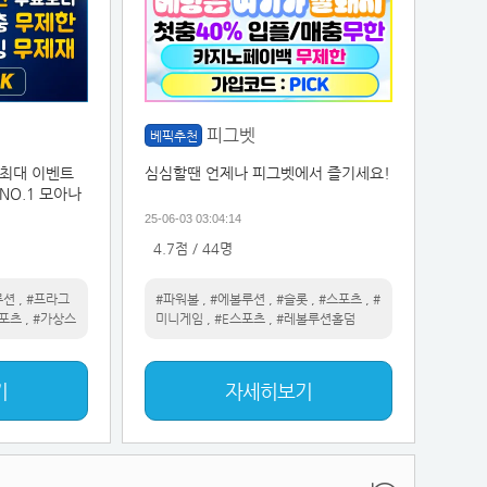
피그벳
베픽추천
 최대 이벤트
심심할땐 언제나 피그벳에서 즐기세요!
NO.1 모아나
25-06-03 03:04:14
4.7점 / 44명
루션
,
#프라그
#파워볼
,
#에볼루션
,
#슬롯
,
#스포츠
,
#
스포츠
,
#가상스
미니게임
,
#E스포츠
,
#레볼루션홀덤
기
자세히보기