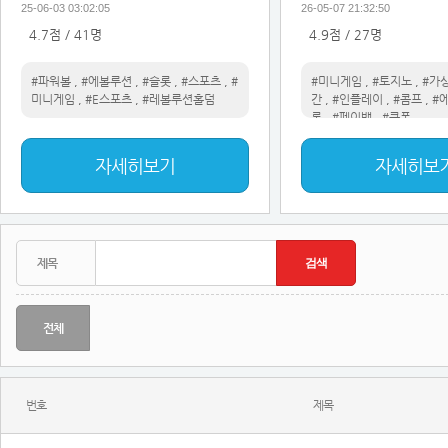
충·페이백 혜택과 빠른충
25-06-03 03:02:05
26-05-07 21:32:50
지원
4.7점 / 41명
4.9점 / 27명
#파워볼
,
#에볼루션
,
#슬롯
,
#스포츠
,
#
#미니게임
,
#토지노
,
#가
미니게임
,
#E스포츠
,
#레볼루션홀덤
간
,
#인플레이
,
#콤프
,
#
롯
,
#페이백
,
#쿠폰
자세히보기
자세히보
전체
번호
제목