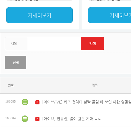
롯
,
#페이백
,
#쿠폰
롯
,
#페이백
,
#쿠폰
자세히보기
자세히보
전체
번호
제목
[아이브/IVE] 리즈 청치마 살짝 들릴 때 보인 야한 엉밑
168085
N
[아이브] 안유진, 많이 짧은 치마 ㄷㄷ
168084
N