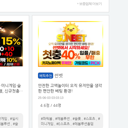
+ 보증업체 더보기
썬벳
베픽추천
·미니게임·슬
안전한 고액놀이터 오직 유저만을 생각
, 신규첫충·
한 편안한 베팅 환경!
혜택과 빠른충전
25-06-03 03:03:13
4.6점 / 44명
상게임
,
#실시
#파워볼
,
#에볼루션
,
#슬롯
,
#스포츠
,
#
에볼루션
,
#슬
미니게임
,
#E스포츠
,
#레볼루션홀덤