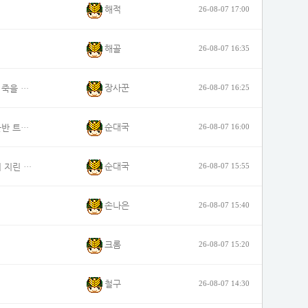
해적
26-08-07 17:00
해골
26-08-07 16:35
장사꾼
[베이비몬스터/BABYMONSTER] 1열에서 보고 숨 막혀 죽을 뻔한
26-08-07 16:25
순대국
[베이비몬스터/BABYMONSTER] 아사 무대위 아찔한 골반 트월킹
26-08-07 16:00
순대국
[베이비몬스터/BABYMONSTER] 05년생 골반 터는감이 지린 파리
26-08-07 15:55
손나은
26-08-07 15:40
크롬
26-08-07 15:20
철구
26-08-07 14:30