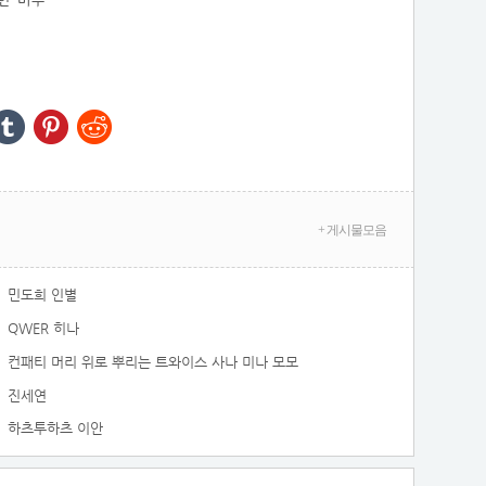
+ 게시물모음
민도희 인별
QWER 히나
컨패티 머리 위로 뿌리는 트와이스 사나 미나 모모
진세연
하츠투하츠 이안