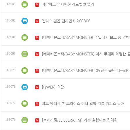
과감하고 섹시해진 레드벨벳 슬기
168083
N
엔믹스 설윤 팬사인회 260806
168082
N
168081
N
168080
N
168079
N
[QWER] 쵸단
168078
N
바로 앞에서 본 트와이스 미나 밀착 지름 원피스 몸매
168077
N
[르세라핌/LE SSERAFIM] 가슴 출렁이는 김채원
168076
N