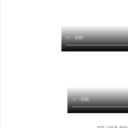
엄청 심하게 꽈당