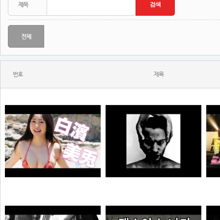
전체
번호
제목
MONSTA - Holdin' On (Skrillex & Nero Remix)
【#白濱美兎】変わらぬあどけなさから、こぼれおちる色気。――デジタル写真集『あの日の約束、大人の答え。』好評発売中！ Miu Shirahama
N
N
N
극혐
곰비서