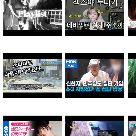
듣게
엘프녀가 롤하다 극대노하게된 이유
순대국
오타쿠
0:41 할아버지 대담한거보소 영압지리네
신천지, 6·3 지방선거 전 민주당 집단 입당…수도권 지역
오쿠오쿠오타쿠
떨어진원숭이