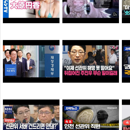
Call Of Silence - Clear Sky remix • Cover: Mirai | Atack on titan ost | Cover - Vtuber
【4Kムービーグラビア】OL×コスプレイヤーの二刀流ヒロイン #大原円香 ちゃんが再登場！“殻を破る”をテーマに可愛らしさも破壊力もパワーアップした水着撮影に最高画質で没入密着！【メイキング】
타짜신정환
손나은
"이제 선관위 해명 못 믿어요" 뒤집어진 주진우 무슨 일이길래
李 아파트 근저당 비판 재경부 게시글 당일 삭제…"대출 막더니 내로남불"
타짜신정환
애플