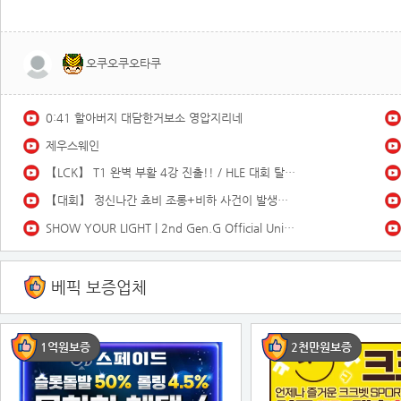
오쿠오쿠오타쿠
0:41 할아버지 대담한거보소 영압지리네
제우스웨인
【LCK】 T1 완벽 부활 4강 진출!! / HLE 대회 탈락 / GEN 4강 진출 - 2026 EWC
【대회】 정신나간 쵸비 조롱+비하 사건이 발생했습니다 ㄷㄷ / 말이 안되는 해명 - 롤 이스포츠
SHOW YOUR LIGHT | 2nd Gen.G Official Uniform
베픽 보증업체
1억원보증
2천만원보증