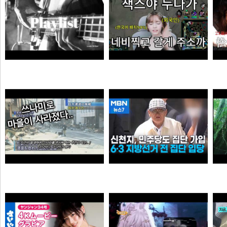
듣게
엘프녀가 롤하다 극대노하게된 이유
순대국
오타쿠
0:41 할아버지 대담한거보소 영압지리네
신천지, 6·3 지방선거 전 민주당 집단 입당…수도권 지역
오쿠오쿠오타쿠
떨어진원숭이