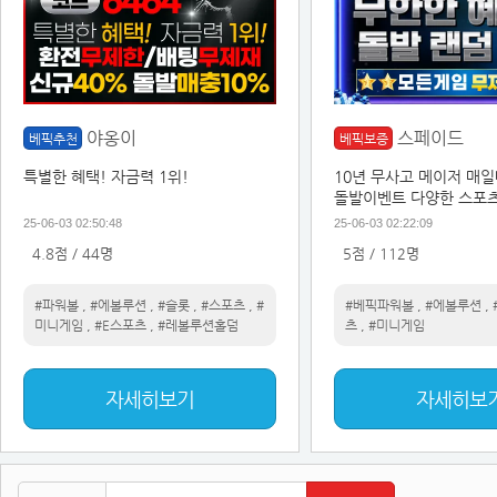
야옹이
스페이드
베픽추천
베픽보증
특별한 혜택! 자금력 1위!
10년 무사고 메이저 매
돌발이벤트 다양한 스포
25-06-03 02:50:48
25-06-03 02:22:09
4.8점 / 44명
5점 / 112명
#파워볼
,
#에볼루션
,
#슬롯
,
#스포츠
,
#
#베픽파워볼
,
#에볼루션
,
미니게임
,
#E스포츠
,
#레볼루션홀덤
츠
,
#미니게임
자세히보기
자세히보