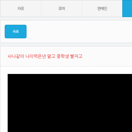
자유
유머
연예인
목록
사나같이 나이먹은년 말고 중학생 빨자고