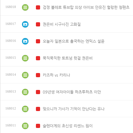
검정 볼레로 튜브탑 의상 아이브 안유진 헐렁한 청팬츠
168018
N
권은비 시구사진 고화질
168017
N
오늘자 일본으로 출국하는 엔믹스 설윤
168016
N
묵직묵직한 토트넘 핫걸 권은비
168015
N
카즈하 vs 카리나
168014
N
09년생 여자아이돌 하츠투하츠 이안
168013
N
맞으니까 가사가 기억이 안난다는 유나
168012
N
슬렌더계의 초신성 리센느 원이
168011
N