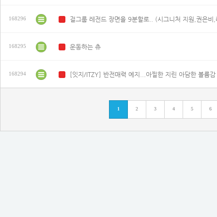
168296
N
운동하는 츄
168295
N
168294
N
1
2
3
4
5
6