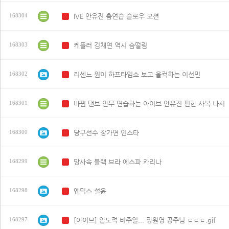
IVE 안유진 춤연습 슬로우 모션
168304
N
케플러 김채연 역시 슴떨림
168303
N
리센느 원이 하프타임쇼 보고 울컥하는 이선민
168302
N
바뀐 댄브 안무 연습하는 아이브 안유진 편한 사복 나시
168301
N
당구선수 장가연 인스타
168300
N
망사속 블랙 브라 에스파 카리나
168299
N
엔믹스 설윤
168298
N
[아이브] 압도적 비주얼... 장원영 공주님 ㄷㄷㄷ.gif
168297
N