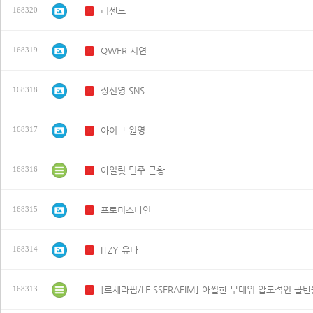
리센느
168320
N
QWER 시연
168319
N
장신영 SNS
168318
N
아이브 원영
168317
N
아일릿 민주 근황
168316
N
프로미스나인
168315
N
ITZY 유나
168314
N
168313
N