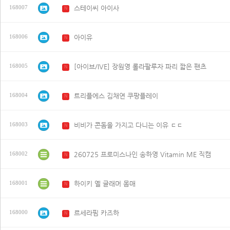
스테이씨 아이사
168007
N
아이유
168006
N
[아이브/IVE] 장원영 롤라팔루자 파리 짧은 팬츠
168005
N
트리플에스 김채연 쿠팡플레이
168004
N
비비가 콘돔을 가지고 다니는 이유 ㄷㄷ
168003
N
260725 프로미스나인 송하영 Vitamin ME 직캠
168002
N
하이키 옐 글래머 몸매
168001
N
르세라핌 카즈하
168000
N