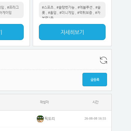
게임
,
#프라그
#스포츠
,
#솔랭벳가능
,
#에볼루션
,
#슬
아게이밍
롯
,
#홀덤
,
#미니게임
,
#먹튀보증
,
#자
본력1등
기
자세히보기
글등록
작성자
시간
픽도리
26-08-08 16:55