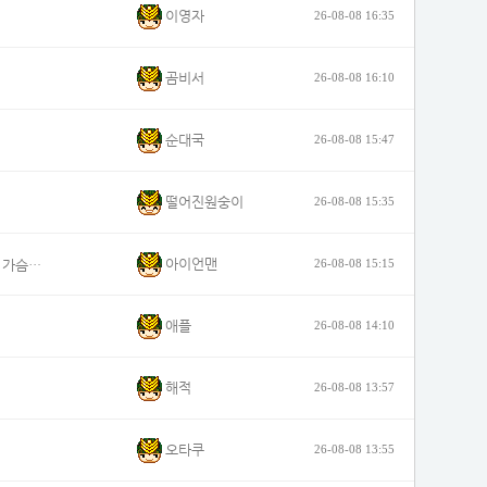
이영자
26-08-08 16:35
곰비서
26-08-08 16:10
순대국
26-08-08 15:47
떨어진원숭이
26-08-08 15:35
아이언맨
[프로미스나인PROMIS_9] 박지원 무대위에서 과감하게 가슴공개[클릭금
26-08-08 15:15
애플
26-08-08 14:10
해적
26-08-08 13:57
오타쿠
26-08-08 13:55