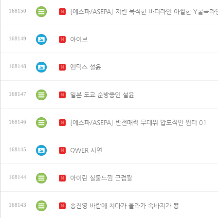
[에스파/ASEPA] 지린 묵직한 바디라인 아찔한 Y굴곡라
168150
N
아이브
168149
N
엔믹스 설윤
168148
N
일본 도쿄 순방중인 설윤
168147
N
[에스파/ASEPA] 반전매력 무대위 압도적인 윈터 01
168146
N
QWER 시연
168145
N
아이린 실물느낌 근접짤
168144
N
홍진영 바람에 치마가 올라가 속바지가 뿅
168143
N