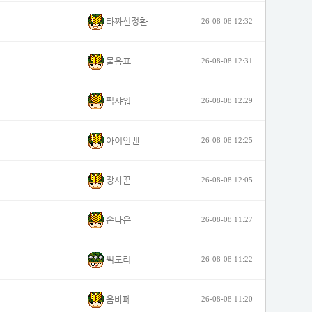
타짜신정환
26-08-08 12:32
물음표
26-08-08 12:31
픽샤워
26-08-08 12:29
아이언맨
26-08-08 12:25
장사꾼
26-08-08 12:05
손나은
26-08-08 11:27
픽도리
26-08-08 11:22
음바페
26-08-08 11:20