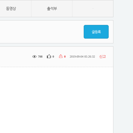
동영상
출석부
-
글등록
신고
708
0
0
2019-09-04 05:26:32