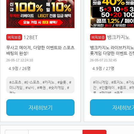
12BET
뱅크카지노
베픽보증
베픽보증
무사고 메이저, 다양한 이벤트와 스포츠
뱅크카지노 라이브카지노
배팅의 완성!
롯게임 다양한 이벤트 진행
재충·페이백·콤프 지급 
26-05-17 12:24:10
26-05-07 21:32:45
무제한환전 지원
4.9점 / 26명
4.9점 / 27명
#스포츠
,
#E-스포츠
,
#카지노
,
#슬롯
,
#
#미니게임
,
#토지노
,
#가
미니게임
,
#낚시
,
#복권
,
#숫자게임
,
#
간
,
#인플레이
,
#콤프
,
#
케노
롯
,
#페이백
,
#쿠폰
자세히보기
자세히보