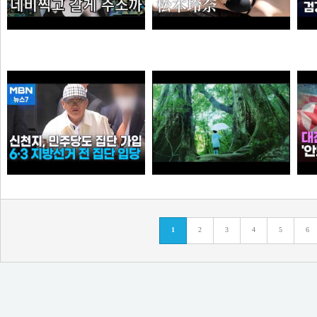
엘프녀가 롤하다 극대노하게된 이유
【#松本玲奈】話題のショートドラマ出演女優が待望の水着グラビアに挑戦！――デジタル写真集『21歳の奇跡』好評発売中！ Reina Matsumoto
오타쿠
타짜신정환
신천지, 6·3 지방선거 전 민주당 집단 입당…수도권 지역
[원작] 지금 만나러 갑니다 OST -시간을 넘어서
누
1
2
3
4
5
6
떨어진원숭이
아이언맨