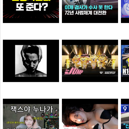
와.. 추석 전 민생지원금 또 준다?
이제 검사가 직접 수사 못 한다…72년 사법체계 대전환421421
이영자
가습기
MONSTA - Holdin' On (Skrillex & Nero Remix)
젠랑이
극혐
물음표