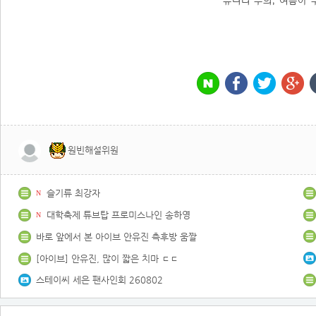
유니티 우희, 여름아 
원빈해설위원
슬기류 최강자
N
대학축제 튜브탑 프로미스나인 송하영
N
바로 앞에서 본 아이브 안유진 측후방 움짤
[아이브] 안유진, 많이 짧은 치마 ㄷㄷ
스테이씨 세은 팬사인회 260802