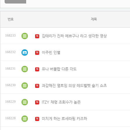
번호
제목
김태리가 진짜 예쁘구나 라고 생각한 영상
168233
N
이주빈 인별
168232
N
유나 버블팝 다른 각도
168231
N
과감해진 옆트임 의상 레드벨벳 슬기 쇼츠
168230
N
ITZY 채령 조회수가 높은
168229
N
미치게 하는 르세라핌 카즈하
168228
N