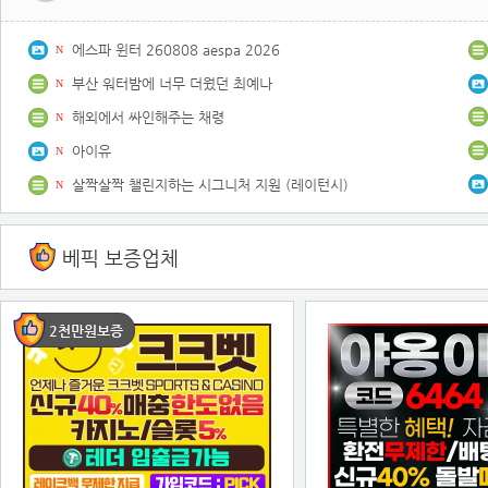
에스파 윈터 260808 aespa 2026
N
부산 워터밤에 너무 더웠던 최예나
N
해외에서 싸인해주는 채령
N
아이유
N
살짝살짝 챌린지하는 시그니처 지원 (레이턴시)
N
베픽 보증업체
2천만원보증