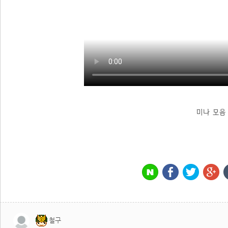
미나 모음
철구