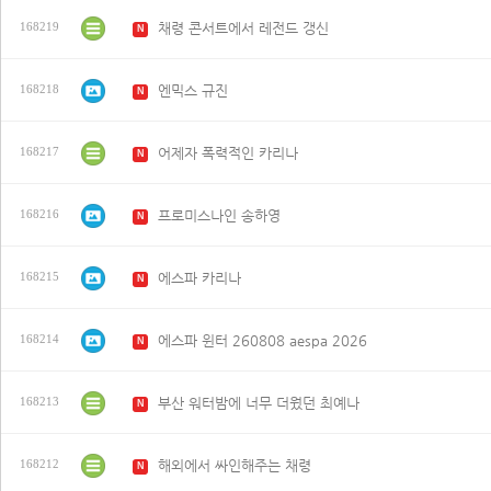
채령 콘서트에서 레전드 갱신
168219
N
엔믹스 규진
168218
N
어제자 폭력적인 카리나
168217
N
프로미스나인 송하영
168216
N
에스파 카리나
168215
N
에스파 윈터 260808 aespa 2026
168214
N
부산 워터밤에 너무 더웠던 최예나
168213
N
해외에서 싸인해주는 채령
168212
N