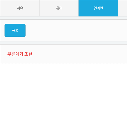
자유
유머
연예인
목록
무릎차기 조현