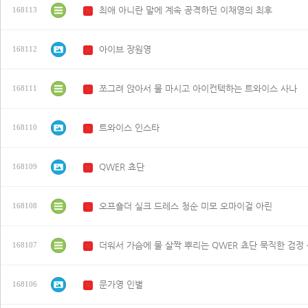
최애 아니란 말에 계속 공격하던 이채영의 최후
168113
N
아이브 장원영
168112
N
쪼그려 앉아서 물 마시고 아이컨텍하는 트와이스 사나
168111
N
트와이스 인스타
168110
N
QWER 쵸단
168109
N
오프숄더 실크 드레스 청순 미모 오마이걸 아린
168108
N
168107
N
문가영 인별
168106
N