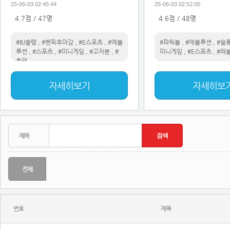
벤트
25-06-03 02:45:44
25-06-03 02:52:00
4.7점 / 47명
4.6점 / 48명
#BJ솔랭
,
#벤픽후마감
,
#E스포츠
,
#에볼
#파워볼
,
#에볼루션
,
#슬
루션
,
#스포츠
,
#미니게임
,
#고자본
,
#
미니게임
,
#E스포츠
,
#레
홀덤
자세히보기
자세히보
전체
번호
제목