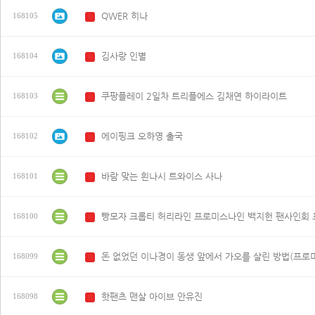
QWER 히나
168105
N
김사랑 인별
168104
N
쿠팡플레이 2일차 트리플에스 김채연 하이라이트
168103
N
에이핑크 오하영 출국
168102
N
바람 맞는 흰나시 트와이스 사나
168101
N
빵모자 크롭티 허리라인 프로미스나인 백지헌 팬사인회
168100
N
돈 없었던 이나경이 동생 앞에서 가오를 살린 방법(프로
168099
N
핫팬츠 맨살 아이브 안유진
168098
N