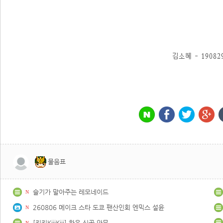
김소혜 - 19082
물음표
슬기가 말아주는 레모네이드
N
260806 메이크 스타 도쿄 팬산인회 엔믹스 설윤
N
[키키KiiiKiii] 하음 신곡 안무
N