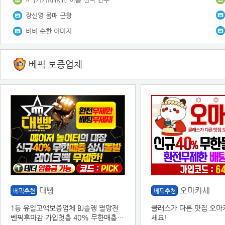
장신영 몸매 근황
비비 순한 이미지
베픽 보증업체
대빵
오마카세
베픽추천
베픽추천
1등 유일고액보증업체 BJ솔랭 멸망전
클래스가 다른 맛집 오마
벤픽후마감 가입첫충 40% 무한매충이
세요!