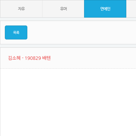
자유
유머
연예인
목록
김소혜 - 190829 배텐