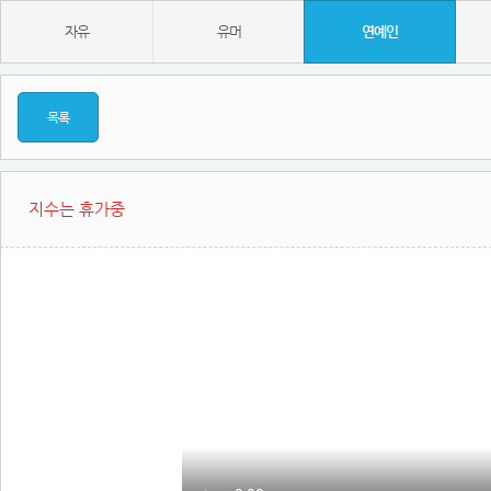
자유
유머
연예인
목록
지수는 휴가중