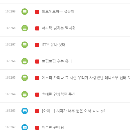
외모체크하는 설윤이
168269
N
여자력 넘치는 백지헌
168268
N
ITZY 유나 뒷태
168267
N
보핍보핍 추는 유나
168266
N
에스파 카리나 그 시절 우리가 사랑했던 테니스부 선배 
168265
N
백예린 인상적인 문신
168264
N
[아이브] 치마가 너무 짧은 이서 ㄷㄷ.gif
168263
N
채수빈 팬미팅
168262
N