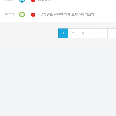
검정핫팬츠 탄탄한 하체 르세라핌 카즈하
168253
N
1
2
3
4
5
6