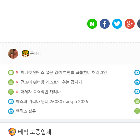
음바페
히메컷 엔믹스 설윤 검정 핫팬츠 크롭흰티 허리라인
N
전소미 워터밤 게스트와 추는 갑자기
N
어제자 폭력적인 카리나
N
에스파 카리나 윈터 260807 aespa 2026
엔믹스 설윤
베픽 보증업체