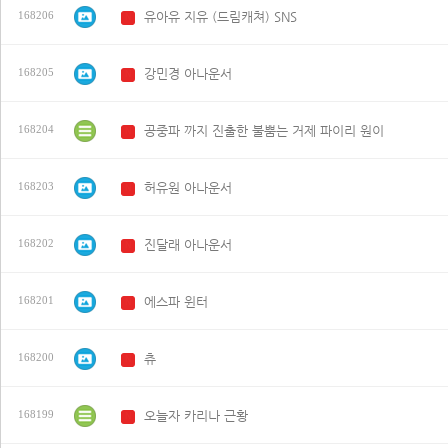
유아유 지유 (드림캐쳐) SNS
168206
N
강민경 아나운서
168205
N
공중파 까지 진출한 불뿜는 거제 파이리 원이
168204
N
허유원 아나운서
168203
N
진달래 아나운서
168202
N
에스파 윈터
168201
N
츄
168200
N
오늘자 카리나 근황
168199
N