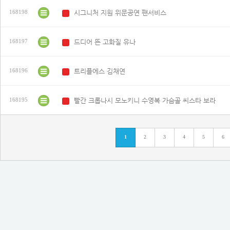
시그니처 지원 위문공연 팬서비스
168198
N
드디어 뜬 고화질 유나
168197
N
트리플에스 김채연
168196
N
빨간 크롭나시 모노키니 수영복 가슴골 씨스타 보라
168195
N
1
2
3
4
5
6