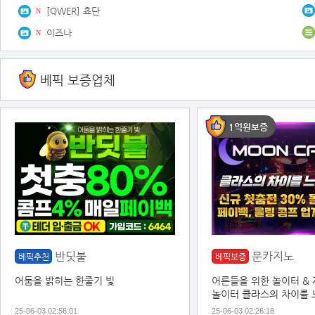
[QWER] 쵸단
N
이즈나
N
베픽 보증업체
1억원보증
반딧불
문카지노
베픽추천
베픽보증
어둠을 밝히는 한줄기 빛
어른들을 위한 놀이터 &
놀이터 클라스의 차이를
25-06-03 02:56:01
25-06-03 02:26:18