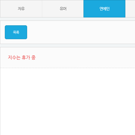
자유
유머
연예인
목록
지수는 휴가 중