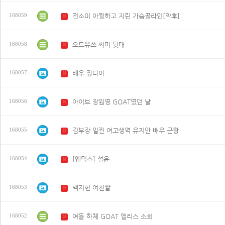
전소미 아찔하고 지린 가슴골라인[약후]
168059
N
오드유쓰 써머 뒷태
168058
N
배우 장다아
168057
N
아이브 장원영 GOAT였던 날
168056
N
김부장 일찐 여고생역 유지안 배우 근황
168055
N
[엔믹스] 설윤
168054
N
백지헌 여친짤
168053
N
여돌 하체 GOAT 앨리스 소희
168052
N