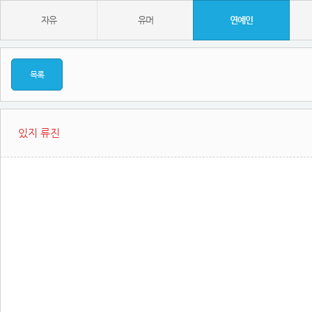
자유
유머
연예인
목록
있지 류진