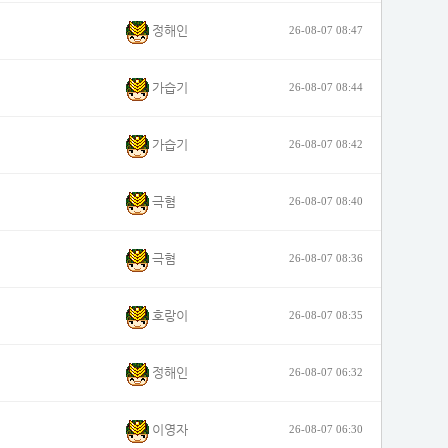
정해인
26-08-07 08:47
가습기
26-08-07 08:44
가습기
26-08-07 08:42
극혐
26-08-07 08:40
극혐
26-08-07 08:36
호랑이
26-08-07 08:35
정해인
26-08-07 06:32
이영자
26-08-07 06:30