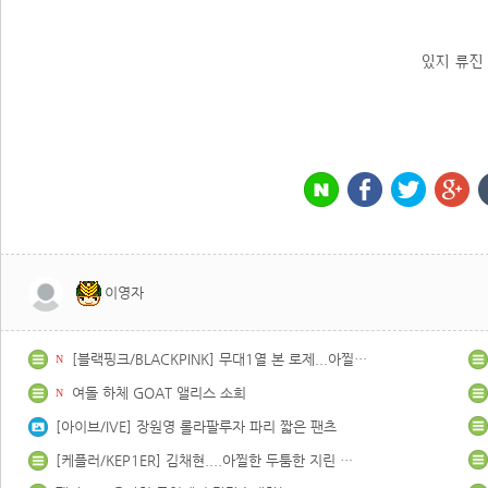
있지 류진
이영자
[블랙핑크/BLACKPINK] 무대1열 본 로제...아찔하고 지린...묵
N
여돌 하체 GOAT 앨리스 소희
N
[아이브/IVE] 장원영 롤라팔루자 파리 짧은 팬츠
[케플러/KEP1ER] 김채현....아찔한 두툼한 지린 겨드랑이[약후]