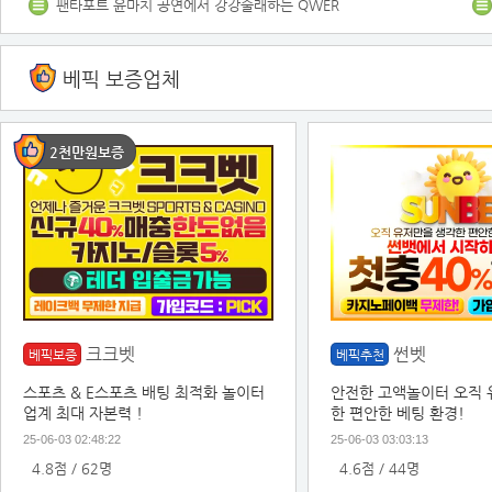
팬타포트 윤마치 공연에서 강강술래하는 QWER
베픽 보증업체
2천만원보증
크크벳
썬벳
베픽보증
베픽추천
스포츠 & E스포츠 배팅 최적화 놀이터
안전한 고액놀이터 오직 
업계 최대 자본력 !
한 편안한 베팅 환경!
25-06-03 02:48:22
25-06-03 03:03:13
4.8점 / 62명
4.6점 / 44명