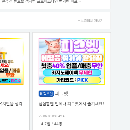
손수건 튜브탑 섹시한 프로미스나인 백지헌 퍼포먼스 비디오
+ 보증업체 더보기
피그벳
베픽추천
유저만을 생각
심심할땐 언제나 피그벳에서 즐기세요!
25-06-03 03:04:14
4.7점 / 44명