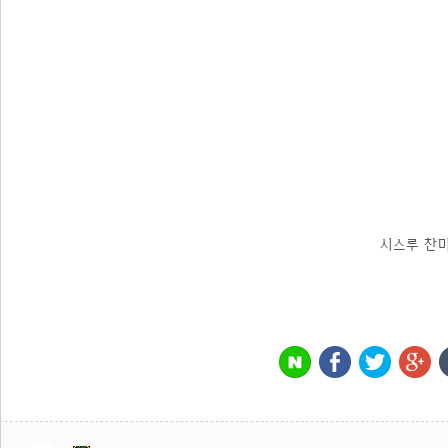
시스루 찬