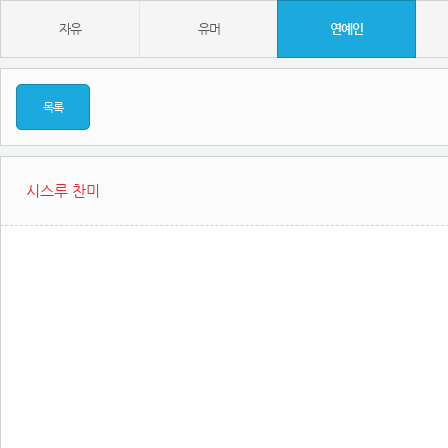
자유
유머
연예인
목록
시스루 찬미