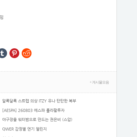
타임
+ 게시물모음
알록달록 스트랩 의상 ITZY 유나 탄탄한 복부
[AESPA] 260803 에스파 롤라팔루자
야구장을 워터밤으로 만드는 권은비 (스압)
QWER 감정별 연기 챌린지