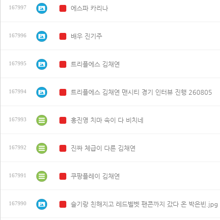
에스파 카리나
167997
N
배우 진기주
167996
N
트리플에스 김채연
167995
N
트리플에스 김채연 맨시티 경기 인터뷰 진행 260805
167994
N
홍진영 치마 속이 다 비치네
167993
N
진짜 체급이 다른 김채연
167992
N
쿠팡플레이 김채연
167991
N
슬기랑 친해지고 레드벨벳 팬콘까지 갔다 온 박은빈.jpg
167990
N