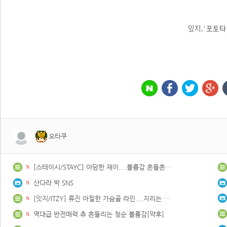
있지,'포토
오타쿠
[스테이시/STAYC] 아담한 재이....볼륨감 흔들흔들.mp4
N
산다라 박 SNS
N
[잇지/ITZY] 류진 아찔한 가슴골 라인....지리는 퍼포먼스.mp4
N
역대급 반전매력 츄 흔들리는 청순 볼륨감[약후]
N