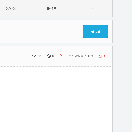
동영상
출석부
-
글등록
신고
620
0
0
2019-09-06 01:47:35