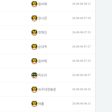
음바페
26-08-06 08:15
장사꾼
26-08-06 07:50
정해인
26-08-06 07:35
순대국
26-08-06 07:27
음바페
26-08-06 07:25
픽도리
26-08-06 06:37
와꾸대장봉준
26-08-06 06:35
애플
26-08-06 06:15