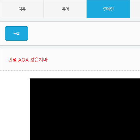
자유
유머
연예인
목록
퀸덤 AOA 짧은치마