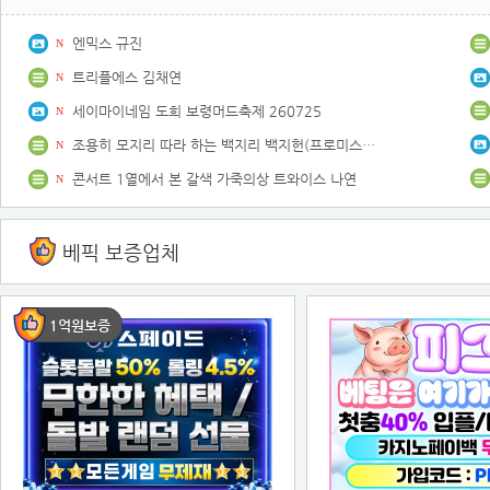
엔믹스 규진
N
트리플에스 김채연
N
세이마이네임 도희 보령머드축제 260725
N
조용히 모지리 따라 하는 백지리 백지헌(프로미스나인)
N
콘서트 1열에서 본 갈색 가죽의상 트와이스 나연
N
베픽 보증업체
1억원보증