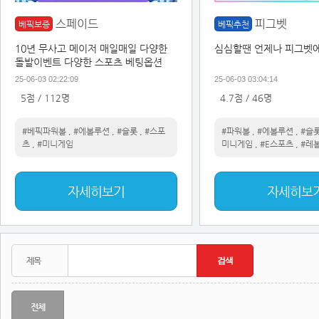
스페이드
피그벳
베픽보증
베픽추천
10년 무사고 메이저 매일매일 다양한
심심할땐 언제나 피그벳에
돌발이벤트 다양한 스포츠 베팅옵션
25-06-03 02:22:09
25-06-03 03:04:14
5점 / 112명
4.7점 / 46명
#베픽파워볼
,
#에볼루션
,
#슬롯
,
#스포
#파워볼
,
#에볼루션
,
#슬
츠
,
#미니게임
미니게임
,
#E스포츠
,
#레
자세히보기
자세히보
전체