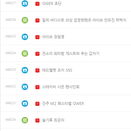
QWER 쵸단
168227
N
밀착 바디수트 의상 검정핫팬츠 아이브 안유진 허벅지
168226
N
아이브 장원영
168225
N
전소미 워터밤 게스트와 추는 갑자기
168224
N
레드벨벳 조이 SNS
168223
N
스테이씨 시은 팬사인회
168222
N
진주 M2 페스티벌 QWER
168221
N
슬기류 최강자
168220
N