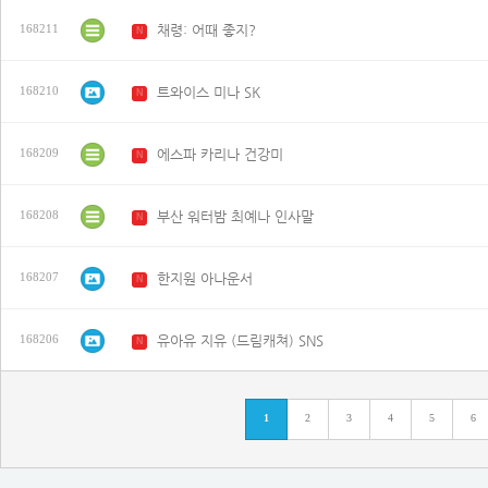
채령: 어때 좋지?
168211
N
트와이스 미나 SK
168210
N
에스파 카리나 건강미
168209
N
부산 워터밤 최예나 인사말
168208
N
한지원 아나운서
168207
N
유아유 지유 (드림캐쳐) SNS
168206
N
1
2
3
4
5
6