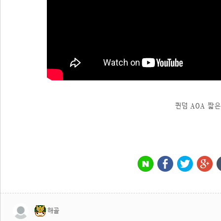
퀸덤 AOA 짧
해골