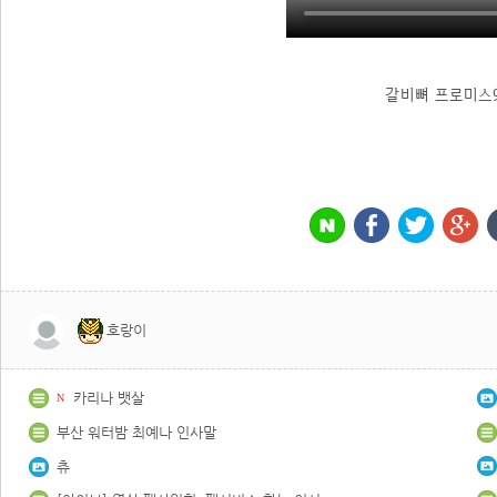
갈비뼈 프로미스
호랑이
카리나 뱃살
N
부산 워터밤 최예나 인사말
츄