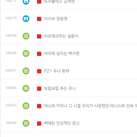
트리플에스 김채연
168271
N
아이브 장원영
168270
N
외모체크하는 설윤이
168269
N
여자력 넘치는 백지헌
168268
N
ITZY 유나 뒷태
168267
N
보핍보핍 추는 유나
168266
N
에스파 카리나 그 시절 우리가 사랑했던 테니스부 선배 
168265
N
백예린 인상적인 문신
168264
N