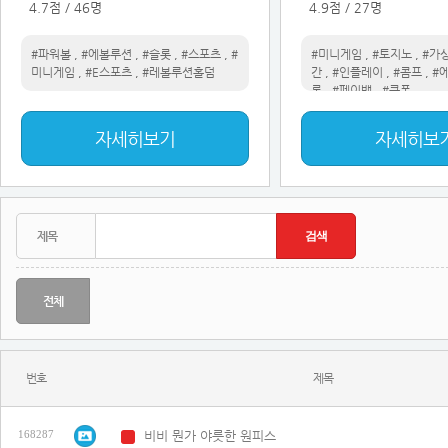
4.7점 / 46명
4.9점 / 27명
#파워볼
,
#에볼루션
,
#슬롯
,
#스포츠
,
#
#미니게임
,
#토지노
,
#가
미니게임
,
#E스포츠
,
#레볼루션홀덤
간
,
#인플레이
,
#콤프
,
#
롯
,
#페이백
,
#쿠폰
자세히보기
자세히보
전체
번호
제목
비비 뭔가 야릇한 원피스
168287
N