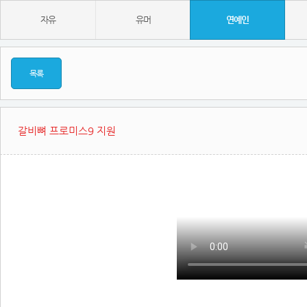
자유
유머
연예인
목록
갈비뼈 프로미스9 지원