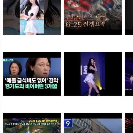
와...ㅈㄴ좋다
한 편으로 알아보는 6.25전쟁
해골
질주머신
살다살다 미애가 불쌍해 보이는 날도 있구나 ㅋㅋㅋㅋ
추천시 여자친구
3
손예진
이영자