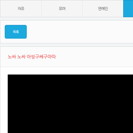
자유
유머
연예인
목록
노싸 노싸 아씽구쌔구마따