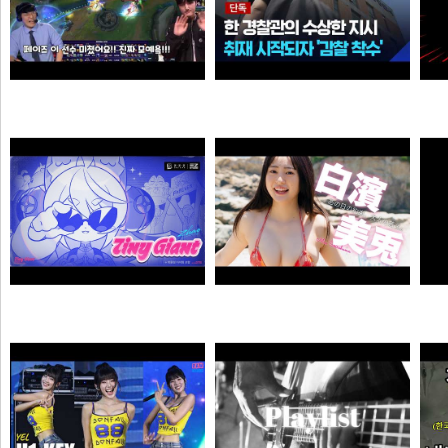
Welcome, GEN G Peyz
[단독] “안 데려와도 임의동행에 ‘죄명 바꾸기’”…경찰서 조직적 개입?
소주반샷
크롬
자오 EP 「Tiny Giant」 | 젠레스 존 제로
【#白濱美兎】変わらぬあどけなさから、こぼれおちる色気。――デジタル写真集『あの日の約束、大人の答え。』好評発売中！ Miu Shirahama
픽샤워
곰비서