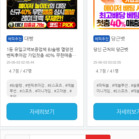
대빵
당근벳
베픽추천
베픽추천
1등 유일고액보증업체 BJ솔랭 멸망전
당신 근처의 당근벳
벤픽후마감 가입첫충 40% 무한매충이
벤트
25-06-03 02:45:44
25-06-03 03:02:05
4.7점 / 47명
4.7점 / 41명
#BJ솔랭
,
#벤픽후마감
,
#E스포츠
,
#에볼
#파워볼
,
#에볼루션
,
#슬
루션
,
#스포츠
,
#미니게임
,
#고자본
,
#
미니게임
,
#E스포츠
,
#레
홀덤
자세히보기
자세히보