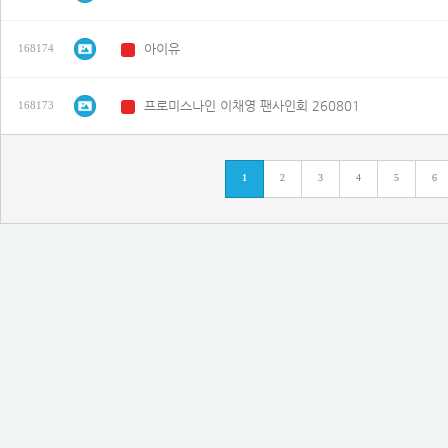
아이유
168174
N
프로미스나인 이채영 팬사인회 260801
168173
N
1
2
3
4
5
6