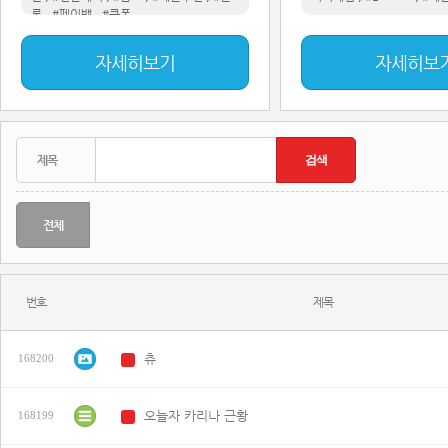
롯
,
#페이백
,
#쿠폰
자세히보기
자세히보
전체
번호
제목
츄
168200
N
오늘자 카리나 근황
168199
N