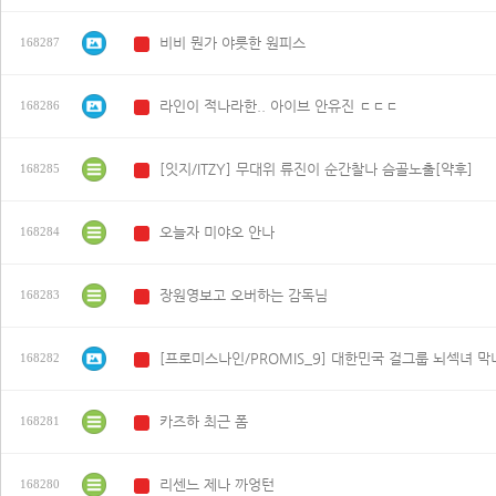
비비 뭔가 야릇한 원피스
168287
N
라인이 적나라한.. 아이브 안유진 ㄷㄷㄷ
168286
N
[잇지/ITZY] 무대위 류진이 순간찰나 슴골노출[약후]
168285
N
오늘자 미야오 안나
168284
N
장원영보고 오버하는 감독님
168283
N
168282
N
카즈하 최근 폼
168281
N
리센느 제나 까엉턴
168280
N