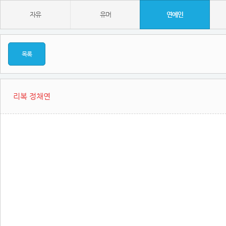
자유
유머
연예인
목록
리복 정채연