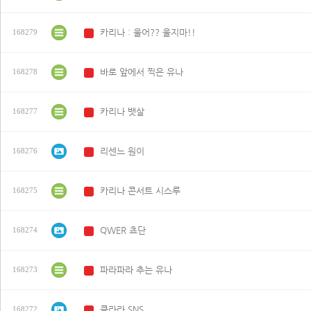
카리나 : 울어?? 울지마!!
168279
N
바로 앞에서 찍은 유나
168278
N
카리나 뱃살
168277
N
리센느 원이
168276
N
카리나 콘서트 시스루
168275
N
QWER 쵸단
168274
N
파라파라 추는 유나
168273
N
클라라 SNS
168272
N