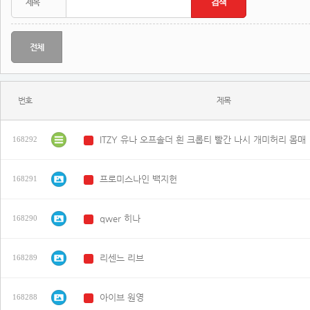
전체
번호
제목
ITZY 유나 오프솔더 흰 크롭티 빨간 나시 개미허리 몸매
168292
N
프로미스나인 백지헌
168291
N
qwer 히나
168290
N
리센느 리브
168289
N
아이브 원영
168288
N